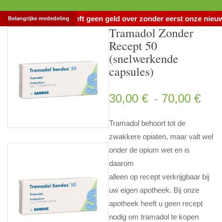
n, maak alstublieft geen geld over zonder eerst onze nieuwe re
Belangrijke mededeling
Tramadol Zonder
Recept 50
(snelwerkende
capsules)
Pri
30,00
€
-
70,00
€
Tramadol behoort tot de
zwakkere opiaten, maar valt wel
onder de opium wet en is
daarom
alleen op recept verkrijgbaar bij
uw eigen apotheek. Bij onze
apotheek heeft u geen recept
nodig om tramadol te kopen