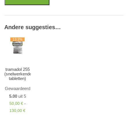
Andere suggesties…
13.3%
tramadol 255
(snelwerkende
tabletten)
Gewaardeerd
5.00
uit 5
50,00
€
-
Prijsklasse: 50,00 € tot 130,00 €
130,00
€