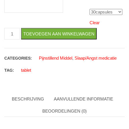
Aantal capsules
Clear
Tramadol Zonder Recept 50 (snelwerkende capsules) aantal
TOEVOEGEN AAN WINKELWAGEN
Pijnstillend Middel
,
Slaap/Angst medicatie
CATEGORIES:
tablet
TAG:
BESCHRIJVING
AANVULLENDE INFORMATIE
BEOORDELINGEN (0)