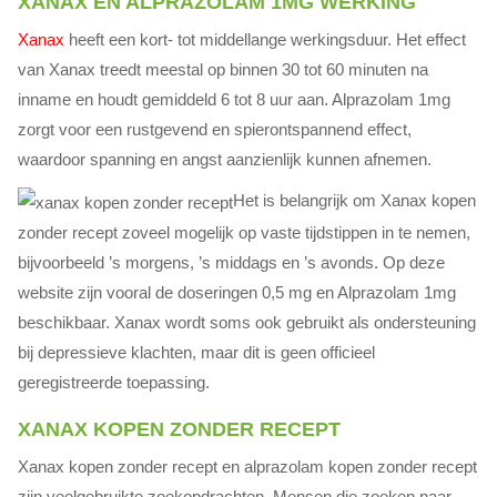
XANAX EN ALPRAZOLAM 1MG WERKING
Xanax
heeft een kort- tot middellange werkingsduur. Het effect
van Xanax treedt meestal op binnen 30 tot 60 minuten na
inname en houdt gemiddeld 6 tot 8 uur aan. Alprazolam 1mg
zorgt voor een rustgevend en spierontspannend effect,
waardoor spanning en angst aanzienlijk kunnen afnemen.
Het is belangrijk om Xanax kopen
zonder recept zoveel mogelijk op vaste tijdstippen in te nemen,
bijvoorbeeld ’s morgens, ’s middags en ’s avonds. Op deze
website zijn vooral de doseringen 0,5 mg en Alprazolam 1mg
beschikbaar. Xanax wordt soms ook gebruikt als ondersteuning
bij depressieve klachten, maar dit is geen officieel
geregistreerde toepassing.
XANAX KOPEN ZONDER RECEPT
Xanax kopen zonder recept en alprazolam kopen zonder recept
zijn veelgebruikte zoekopdrachten. Mensen die zoeken naar