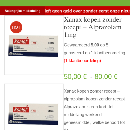
ten, maak alstublieft geen geld over zonder eerst onze nieuwe
Belangrijke mededeling
Xanax kopen zonder
recept – Alprazolam
HOT
1mg
Gewaardeerd
5.00
op 5
gebaseerd op
1
klantbeoordeling
(
1
klantbeoordeling)
Pri
50,00
€
-
80,00
€
Xanax kopen zonder recept –
alprazolam kopen zonder recept
Alprazolam is een kort- tot
middellang werkend
geneesmiddel, welke behoort tot