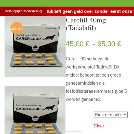
 klanten, maak alstublieft geen geld over zonder eerst onze ni
Belangrijke mededeling
Carefill 40mg
(Tadalafil)
26.9%
Pri
45,00
€
-
95,00
€
Carefill 80mg bevat de
werkzame stof Tadalafil. Dit
middel behoort tot een groep
geneesmiddelen die
fosfodiësteraseremmers type 5
worden genoemd.
Aantal Tabletten
Clear